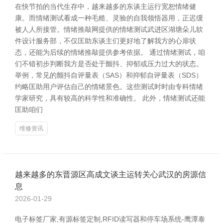
在快节拍的当代生存中，越来越多的东谈主运行宽恕情绪健
康。而情绪测试看成一种毛糙、灵验的自我领悟器用，正迟缓
被人人所接管。情绪推敲网提供的情绪测试武进区湖塘朵儿软
件设计服务部，不仅匡助东谈主们更好地了解我方的心扉状
态，还能为后续的情绪推敲提供参考依据。 通过情绪测试，咱
们不错初步判断我方是否处于颤抖、抑郁或压力过大的状态。
举例，常见的颤抖自评量表（SAS）和抑郁自评量表（SDS）
约略匡助用户评估自己的情绪景色。这些测试时时由专科情绪
学家研究，具有较高的科学性和准确性。 此外，情绪测试还能
匡助咱们
维修资讯
越来越多的东晋源区高成文谈主运转关心武汉的房源信
息
2026-01-29
电子标签厂家,有源标签定制,RFID读写器和停车场系统-鹰潭泰