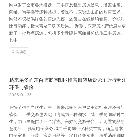
网网罗了全市各大楼盘、二手房及租出房源信息，涵盖住宅、
商铺、写字楼等多种类型，餍足不同东说念主群的购房需求。
网站不仅提供详备的房源先容，还复古在线预约看房、价钱对
比等功能，极大普及了购房后果。 近期，东营房地产信息网更
新了一批热点房源，包括多个新建住宅面目和优质二手房源。
其中，
新闻动态
越来越多的东合肥市庐阳区慢普服装店说念主运行眷注
环保与省俭
2026-01-28
在快节拍的当代生计中，越来越多的东说念主运行眷注环保与
省俭，二手交游也因此冉冉成为一种潮水。城二手阛阓应时而
生，为市民提供了一个浮浅、高效的交游平台，让闲置物品原
意更生。 鹏策电子商务 城二手阛阓不仅种类丰富，涵盖册本、
电子家具、服装、家居用品等，况且价钱实惠，深受消耗者嗜