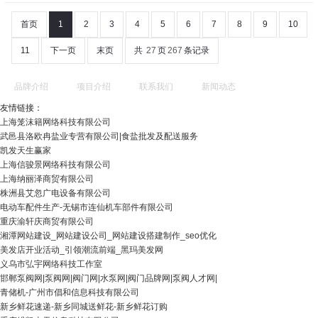
首页
1
2
3
4
5
6
7
8
9
10
11
下一页
末页
共
27
页
267
条记录
品牌介绍
项目介绍
联系我们
新闻动态
友情链接：
上海笼沫籍网络科技有限公司
武邑县洛欧冉盐业专营有限公司|食盐批发及配送服务
凯发天生赢家
上海信骏景网络科技有限公司
上海纳丽泽商贸有限公司
株洲县艾忽广电设备有限公司
电动车配件生产-无锡市连仙机车部件有限公司
重庆渝轩庆商贸有限公司
湘潭网站建设_网站建设公司_网站建设搭建制作_seo优化
美发店开业活动_引领潮流前端_黑玛美发网
义乌市弘宇网络科技工作室
邯郸泵阀网|泵阀网|阀门网|水泵网|阀门品牌网|泵阀人才网|
青储机-广州市倡和信息科技有限公司
新乡鲜花速递-新乡同城送鲜花-新乡鲜花订购