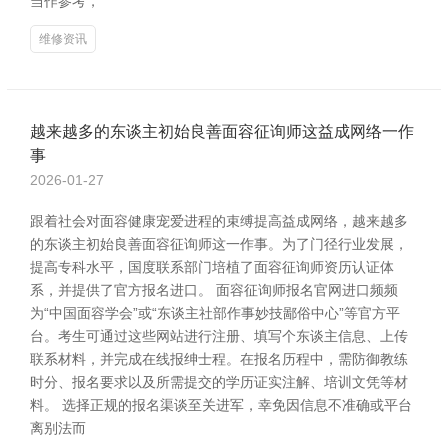
当作参考，
维修资讯
越来越多的东谈主初始良善面容征询师这益成网络一作
事
2026-01-27
跟着社会对面容健康宠爱进程的束缚提高益成网络，越来越多
的东谈主初始良善面容征询师这一作事。为了门径行业发展，
提高专科水平，国度联系部门培植了面容征询师资历认证体
系，并提供了官方报名进口。 面容征询师报名官网进口频频
为“中国面容学会”或“东谈主社部作事妙技鄙俗中心”等官方平
台。考生可通过这些网站进行注册、填写个东谈主信息、上传
联系材料，并完成在线报绅士程。在报名历程中，需防御教练
时分、报名要求以及所需提交的学历证实注解、培训文凭等材
料。 选择正规的报名渠谈至关进军，幸免因信息不准确或平台
离别法而