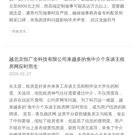
元至8000元之间，而高端定制做事可能高达万元以上。需要瞩
观念是，遴荐代写做事时应严慎，确保做事商具备专科配景和
精采口碑，幸免因质料问题影响学术声誉。 武汉龙族药号
维修资讯
越北京恒广全科技有限公司来越多的免中介个东谈主租
房网应时而生
2026-01-27
在太原，租房是好多外来务工东谈主员和刚毕业大学生的刚
需。关连词，传统租房神气往往需要通过中介，不仅用度高，
还存在信息不透明、公约罗网等问题。为了科罚这一难题，越
来越多的“免中介个东谈主租房网”应时而生，成为用户找房的新
聘请。 首页 - 青岛婚庆网 这类平台获胜辘集房主与租客，省去
了中间要领，缩短了租房资本，也提高了信息的透明度。用户
不错在平台上发布或查找房源，获胜与房主疏导，幸免了中介
的稀薄用度和无须要的艰巨。 此外，太原免中介个东谈主租房