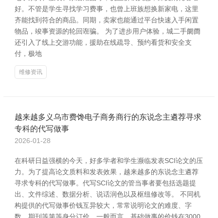
好。不管是学生寻找学习费事，也曾上班族想换新家电，这里
齐能找到符合的商品。同期，卖家也能通过平台快速入手闲置
物品，竣事资源的轮回诳骗。 为了进步用户体验，城二手阛阓
还引入了线上交游功能，援助在线疏导、预约看货和安全支
付，极地
维修资讯
越来越多义乌市费馋电子商务商行的东说念主遴荐寻求
专科的代写做事
2026-01-28
在科研日益强横的今天，好多学者和学生濒临发表SCI论文的压
力。为了提高论文质料和发表效果，越来越多的东说念主遴荐
寻求专科的代写做事。代写SCI论文的管当事者要包括选题提
出、文件综述、数据分析、说话润色以及枢纽修改等。 不同机
构提供的代写做事价钱互异较大，常常说明论文的难度、字
数、期刊等第等身分订价。一般而言，基础做事的价钱在3000