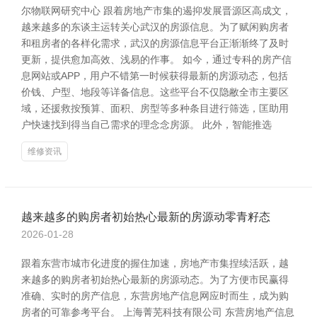
尔物联网研究中心 跟着房地产市集的遏抑发展晋源区高成文，
越来越多的东谈主运转关心武汉的房源信息。为了赋闲购房者
和租房者的各样化需求，武汉的房源信息平台正渐渐终了及时
更新，提供愈加高效、浅易的作事。 如今，通过专科的房产信
息网站或APP，用户不错第一时候获得最新的房源动态，包括
价钱、户型、地段等详备信息。这些平台不仅隐敝全市主要区
域，还援救按预算、面积、房型等多种条目进行筛选，匡助用
户快速找到得当自己需求的理念念房源。 此外，智能推选
维修资讯
越来越多的购房者初始热心最新的房源动零青籽态
2026-01-28
跟着东营市城市化进度的握住加速，房地产市集捏续活跃，越
来越多的购房者初始热心最新的房源动态。为了方便市民赢得
准确、实时的房产信息，东营房地产信息网应时而生，成为购
房者的可靠参考平台。 上海菁芜科技有限公司 东营房地产信息