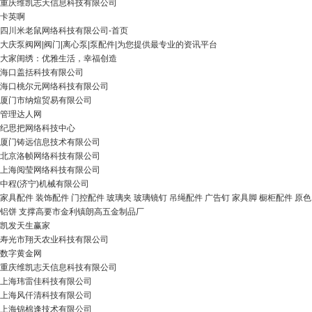
重庆维凯志天信息科技有限公司
卡英啊
四川米老鼠网络科技有限公司-首页
大庆泵阀网|阀门|离心泵|泵配件|为您提供最专业的资讯平台
大家闺绣：优雅生活，幸福创造
海口盖括科技有限公司
海口桃尔元网络科技有限公司
厦门市纳煊贸易有限公司
管理达人网
纪思把网络科技中心
厦门铸远信息技术有限公司
北京洛帧网络科技有限公司
上海阅莹网络科技有限公司
中程(济宁)机械有限公司
家具配件 装饰配件 门控配件 玻璃夹 玻璃镜钉 吊绳配件 广告钉 家具脚 橱柜配件 原色
铝饼 支撑高要市金利镇朗高五金制品厂
凯发天生赢家
寿光市翔天农业科技有限公司
数字黄金网
重庆维凯志天信息科技有限公司
上海玮雷佳科技有限公司
上海风仟清科技有限公司
上海锦棉逢技术有限公司