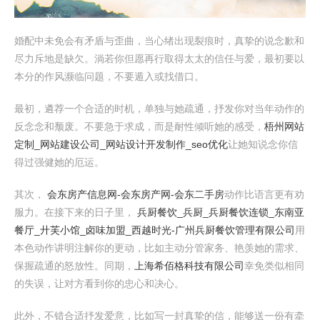
婚配中未免会有矛盾与歪曲，当心绪出现裂痕时，真挚的说念歉和
尽力斥地是缺欠。淌若你但愿再行取得太太的信任与爱，最初要以
本分的作风濒临问题，不要遁入或找借口。
最初，遴荐一个合适的时机，单独与她疏通，抒发你对当年动作的
反念念和颓废。不要急于求成，而是耐性倾听她的感受，
梧州网站
定制_网站建设公司_网站设计开发制作_seo优化
让她知说念你信
得过强健她的厄运。
其次，
会东房产信息网-会东房产网-会东二手房
动作比语言更有劝
服力。在接下来的日子里，
兵厨餐饮_兵厨_兵厨餐饮连锁_东南亚
餐厅_廾芙小馆_卤味加盟_西越时光-广州兵厨餐饮管理有限公司
用
本色动作讲明注解你的更动，比如主动分管家务、艳羡她的需求、
保握疏通的怒放性。同期，
上海希佰格科技有限公司
幸免类似相同
的失误，让对方看到你的忠心和决心。
此外，不错合适抒发爱意，比如写一封真挚的信，能够送一份有牵